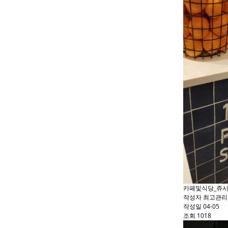
카페및식당_쥬
작성자
최고관리
작성일
04-05
조회
1018